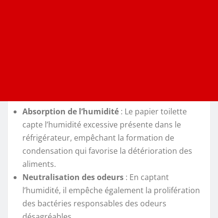
Absorption de l’humidité
: Le papier toilette
capte l’humidité excessive présente dans le
réfrigérateur, empêchant la formation de
condensation qui favorise la détérioration des
aliments.
Neutralisation des odeurs
: En captant
l’humidité, il empêche également la prolifération
des bactéries responsables des odeurs
désagréables.