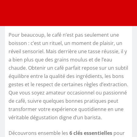
Pour beaucoup, le café n’est pas seulement une
boisson : c’est un rituel, un moment de plaisir, un
réveil sensoriel. Mais derrière une tasse réussie, il y
a bien plus que des grains moulus et de l’eau
chaude. Obtenir un café parfait repose sur un subtil
équilibre entre la qualité des ingrédients, les bons
gestes et le respect de certaines règles d’extraction.
Que vous soyez amateur occasionnel ou passionné
de café, suivre quelques bonnes pratiques peut
transformer votre expérience quotidienne en une
véritable dégustation digne d’un barista.
Découvrons ensemble les
6 clés essentielles
pour