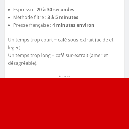
Espresso :
20 à 30 secondes
Méthode filtre :
3 à 5 minutes
Presse française :
4 minutes environ
Un temps trop court = café sous-extrait (acide et
léger).
Un temps trop long = café sur-extrait (amer et
désagréable).
Annonce