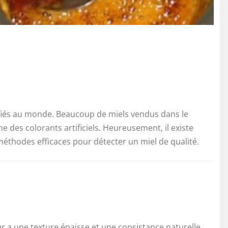
lsifiés au monde. Beaucoup de miels vendus dans le
des colorants artificiels. Heureusement, il existe
s méthodes efficaces pour détecter un miel de qualité.
ur a une texture épaisse et une consistance naturelle