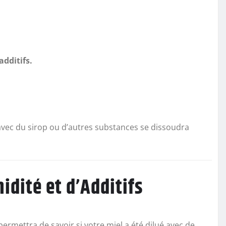
dditifs.
 avec du sirop ou d’autres substances se dissoudra
idité et d’Additifs
ermettra de savoir si votre miel a été dilué avec de