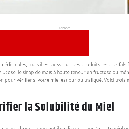
Annonce
édicinales, mais il est aussi l’un des produits les plus fa
ucose, le sirop de maïs à haute teneur en fructose ou même 
 pour vérifier si votre miel est pur ou trafiqué. Voici troi
rifier la Solubilité du Miel
miel est de voir comment il se dissout dans l’eau. Le miel p