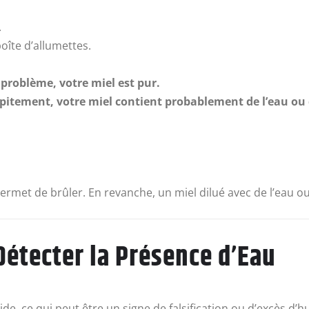
.
oîte d’allumettes.
 problème, votre miel est pur.
répitement, votre miel contient probablement de l’eau ou
i permet de brûler. En revanche, un miel dilué avec de l’eau
 Détecter la Présence d’Eau
uide, ce qui peut être un signe de falsification ou d’excès d’h