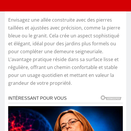
Envisagez une allée construite avec des pierres
taillées et ajustées avec précision, comme la pierre
bleue ou le granit. Cela crée un aspect sophistiqué
et élégant, idéal pour des jardins plus formels ou
pour compléter une demeure seigneuriale.
L’avantage pratique réside dans sa surface lisse et
régulière, offrant un chemin confortable et stable
pour un usage quotidien et mettant en valeur la
grandeur de votre propriété.