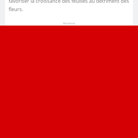
favoriser la croissance des feuilles au détriment des
fleurs.
Annonce