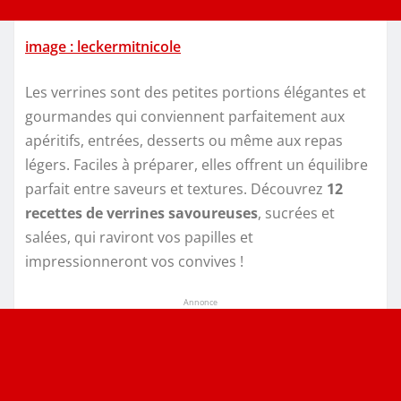
image : leckermitnicole
Les verrines sont des petites portions élégantes et
gourmandes qui conviennent parfaitement aux
apéritifs, entrées, desserts ou même aux repas
légers. Faciles à préparer, elles offrent un équilibre
parfait entre saveurs et textures. Découvrez
12
recettes de verrines savoureuses
, sucrées et
salées, qui raviront vos papilles et
impressionneront vos convives !
Annonce