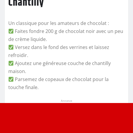
Chantilly
Un classique pour les amateurs de chocolat :
Faites fondre 200 g de chocolat noir avec un peu
de crème liquide.
Versez dans le fond des verrines et laissez
refroidir.
Ajoutez une généreuse couche de chantilly
maison.
Parsemez de copeaux de chocolat pour la
touche finale.
Annonce