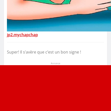
jp2.mychapchap
Super! Il s’avère que c’est un bon signe !
Annonce