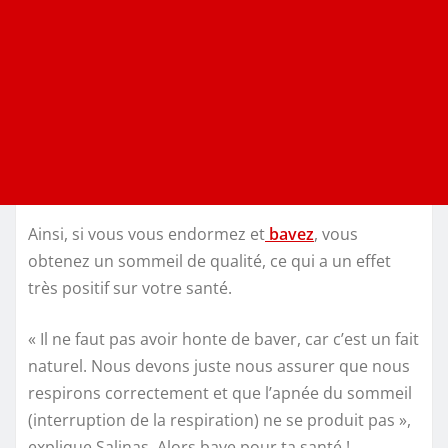
Ainsi, si vous vous endormez et
bavez
, vous
obtenez un sommeil de qualité, ce qui a un effet
très positif sur votre santé.
« Il ne faut pas avoir honte de baver, car c’est un fait
naturel. Nous devons juste nous assurer que nous
respirons correctement et que l’apnée du sommeil
(interruption de la respiration) ne se produit pas »,
explique Salinas. Alors bave pour ta santé !