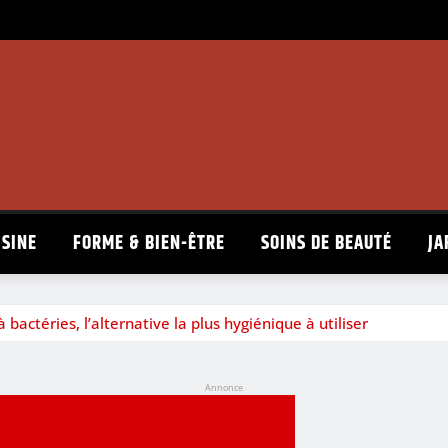
ISINE
FORME & BIEN-ÊTRE
SOINS DE BEAUTÉ
JA
 bactéries, l’alternative la plus hygiénique à utiliser
Annonce