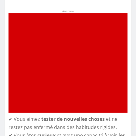
Annonce
✔ Vous aimez
tester de nouvelles choses
et ne
restez pas enfermé dans des habitudes rigides.
✔ Vous êtes
curieux
et avez une capacité à voir
les