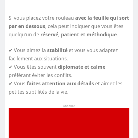
Si vous placez votre rouleau
avec la feuille qui sort
par en dessous
, cela peut indiquer que vous êtes
quelqu’un de
réservé, patient et méthodique
.
✔ Vous aimez la
stabilité
et vous vous adaptez
facilement aux situations.
✔ Vous êtes souvent
diplomate et calme
,
préférant éviter les conflits.
✔ Vous
faites attention aux détails
et aimez les
petites subtilités de la vie.
Annonce