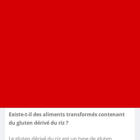
Existe-t-il des aliments transformés contenant
du gluten dérivé du riz ?
Le gluten dérivé du riz est un type de gluten