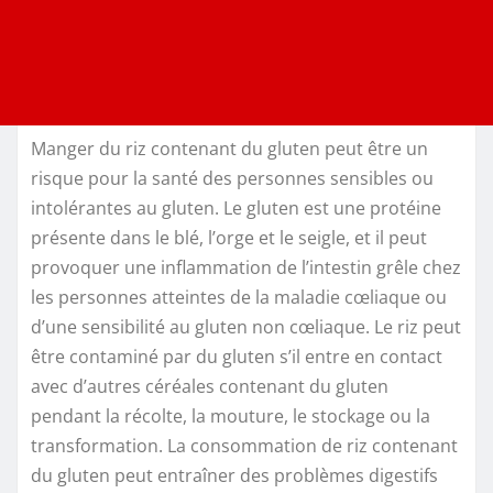
Manger du riz contenant du gluten peut être un
risque pour la santé des personnes sensibles ou
intolérantes au gluten. Le gluten est une protéine
présente dans le blé, l’orge et le seigle, et il peut
provoquer une inflammation de l’intestin grêle chez
les personnes atteintes de la maladie cœliaque ou
d’une sensibilité au gluten non cœliaque. Le riz peut
être contaminé par du gluten s’il entre en contact
avec d’autres céréales contenant du gluten
pendant la récolte, la mouture, le stockage ou la
transformation. La consommation de riz contenant
du gluten peut entraîner des problèmes digestifs