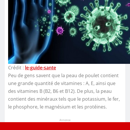
Crédit :
le-guide-sante
Peu de gens savent que la peau de poulet contient
une grande quantité de vitamines : A, E, ainsi que
des vitamines B (B2, B6 et B12). De plus, la peau
contient des minéraux tels que le potassium, le fer,
le phosphore, le magnésium et les protéines.
Annonce