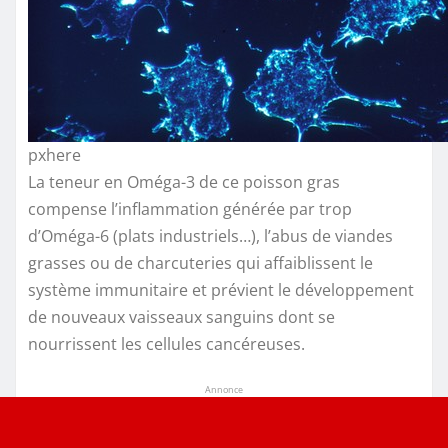
pxhere
La teneur en Oméga-3 de ce poisson gras
compense l’inflammation générée par trop
d’Oméga-6 (plats industriels…), l’abus de viandes
grasses ou de charcuteries qui affaiblissent le
système immunitaire et prévient le développement
de nouveaux vaisseaux sanguins dont se
nourrissent les cellules cancéreuses.
Annonce