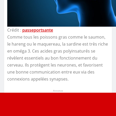
Crédit :
passeportsante
Comme tous les poissons gras comme le saumon,
le hareng ou le maquereau, la sardine est très riche
en oméga 3. Ces acides gras polyinsaturés se
révèlent essentiels au bon fonctionnement du
cerveau. Ils protègent les neurones, et favorisent
une bonne communication entre eux via des
connexions appelées synapses.
Annonce