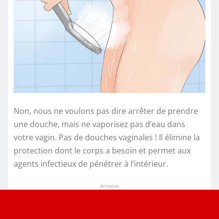
Non, nous ne voulons pas dire arrêter de prendre
une douche, mais ne vaporisez pas d’eau dans
votre vagin. Pas de douches vaginales ! Il élimine la
protection dont le corps a besoin et permet aux
agents infectieux de pénétrer à l’intérieur.
Annonce