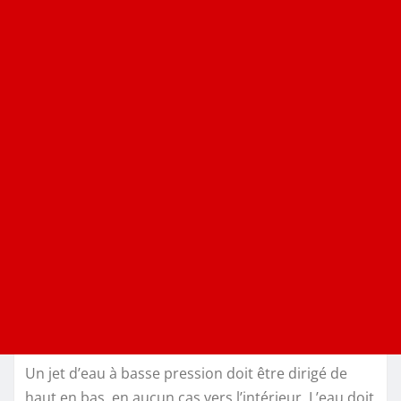
Un jet d’eau à basse pression doit être dirigé de
haut en bas, en aucun cas vers l’intérieur. L’eau doit